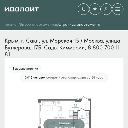
2
2-комнатный
56 м
19 600 000 руб.
Главная
/
Выбор апартаментов
/
Cтраница апартамента
Ипотека
от 333 330 руб./мес.
Крым, г. Саки, ул. Морская 15 / Москва, улица 
Бутлерова, 17Б, Сады Киммерии, 8 800 700 11 
81
Высокие потолки
18 человек
смотрели этот апартамент за 24 часа
Нажмите
для увеличения