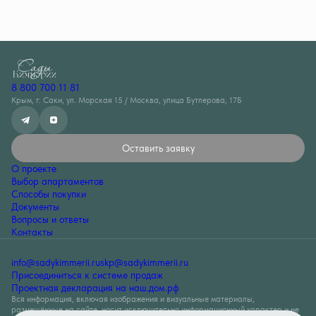
8 800 700 11 81
Крым, г. Саки, ул. Морская 15 / Москва, улица Бутлерова, 17Б
Оставить заявку
О проекте
Выбор апартаментов
Способы покупки
Документы
Вопросы и ответы
Контакты
info@sadykimmerii.ru
skp@sadykimmerii.ru
Присоединиться к системе продаж
Проектная декларация на наш.дом.рф
Вся информация, включая изображения и визуальные материалы,
размещённые на сайте, носит исключительно информационный характер и не