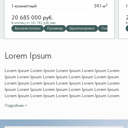
2
1-комнатный
59.1 м
1
20 685 000
руб.
В ипотеку от 351 782 руб./мес.
В
Высокие потолки
Променад
Европланировка
Панорамные окн
Lorem Ipsum
Lorem Ipsum Lorem Ipsum Lorem Ipsum Lorem Ipsum Lorem
Ipsum Lorem Ipsum Lorem Ipsum Lorem Ipsum Lorem Ipsum
Lorem Ipsum Lorem Ipsum Lorem Ipsum Lorem Ipsum Lorem
Ipsum Lorem Ipsum Lorem Ipsum Lorem Ipsum Lorem Ipsum
Lorem Ipsum Lorem Ipsum Lorem Ipsum Lorem Ipsum Lorem
Ipsum Lorem Ipsum Lorem Ipsum Lorem Ipsum Lorem Ipsum
Подробнее
Lorem Ipsum Lorem Ipsum Lorem Ipsum Lorem Ipsum Lorem
Ipsum Lorem Ipsum Lorem Ipsum Lorem Ipsum Lorem Ipsum
Lorem Ipsum Lorem Ipsum Lorem Ipsum Lorem Ipsum Lorem
Ipsum Lorem Ipsum Lorem Ipsum Lorem Ipsum Lorem Ipsum