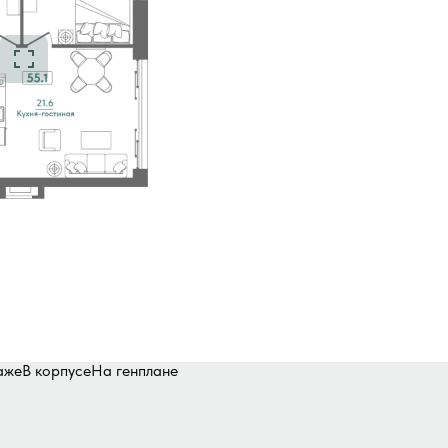
аже
В корпусе
На генплане