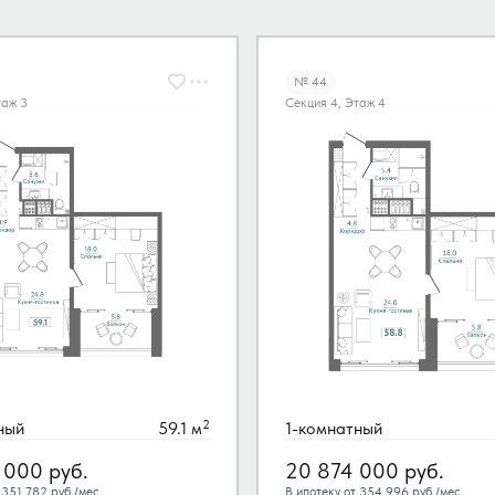
№ 44
таж 3
Секция 4, Этаж 4
2
ный
59.1 м
1-комнатный
 000
руб.
20 874 000
руб.
 351 782 руб./мес.
В ипотеку от 354 996 руб./мес.