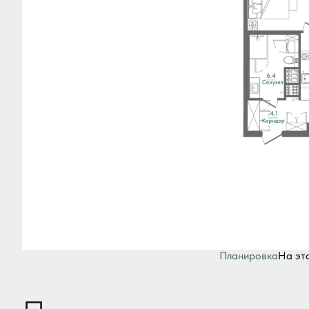
Планировка
На эт