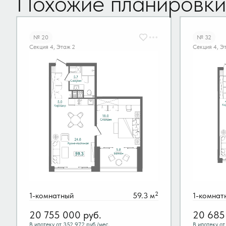
Похожие планировки
№ 20
№ 32
Секция 4, Этаж 2
Секция 4, Э
2
1-комнатный
59.3 м
1-комнат
20 755 000
руб.
20 685
В ипотеку от 352 972 руб./мес.
В ипотеку от