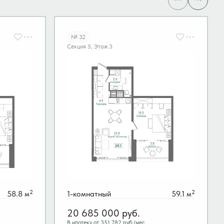
№ 32
Секция 5, Этаж 3
2
2
58.8 м
1-комнатный
59.1 м
20 685 000
руб.
В ипотеку от 351 782 руб./мес.