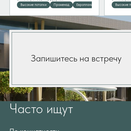
Высокие потолки
Променад
Европланировка
Панорамные 
Высокие п
Запишитесь на встречу
Часто ищут