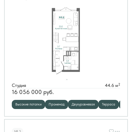
2
Студия
44.6 м
16 056 000
руб.
В ипотеку от 273 058 руб./мес.
Высокие потолки
Променад
Двухуровневая
Терраса
Панор
№ 3