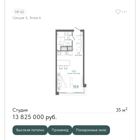
№ 42
Секция 5, Этаж 4
2
Студия
35 м
13 825 000
руб.
В ипотеку от 235 117 руб./мес.
Высокие потолки
Променад
Панорамные окна