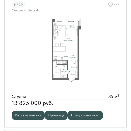
№ 39
Секция 4, Этаж 4
2
Студия
35 м
13 825 000
руб.
В ипотеку от 235 117 руб./мес.
Высокие потолки
Променад
Панорамные окна