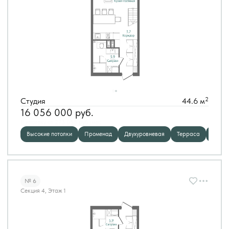
2
Студия
44.6 м
16 056 000
руб.
В ипотеку от 273 058 руб./мес.
Высокие потолки
Променад
Двухуровневая
Терраса
Панор
№ 6
Секция 4, Этаж 1