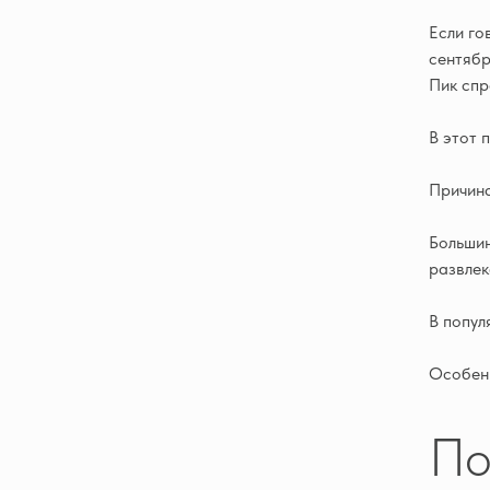
Если го
сентябр
Пик спр
В этот 
Причина
Большин
развлек
В попул
Особенн
По