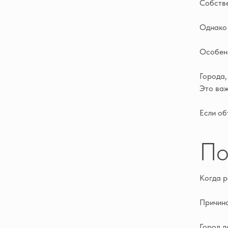
Собстве
Однако 
Особенн
Города,
Это важ
Если об
По
Когда р
Причина
Город д