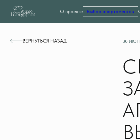
О проекте
Выбор апартаментов
ВЕРНУТЬСЯ НАЗАД
30 ИЮН
С
З
А
В