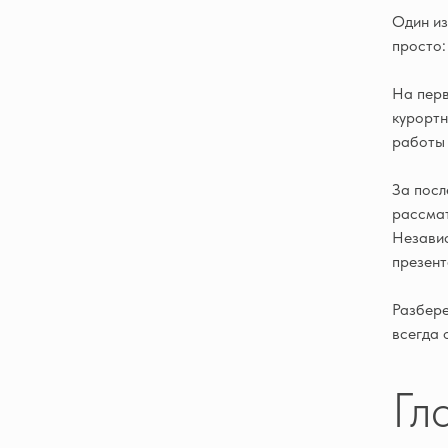
Один из
просто:
На перв
курортн
работы 
За посл
рассмат
Независ
презент
Разбере
всегда 
Гл