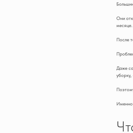
Большин
Они отк
месяце.
После т
Проблем
Даже са
уборку,
Поэтому
Именно 
Чт