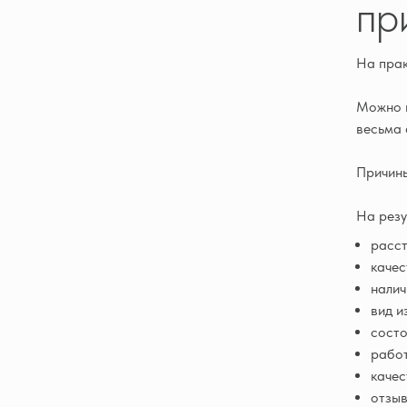
пр
На прак
Можно в
весьма 
Причины
На резу
расст
качес
налич
вид и
состо
рабо
качес
отзыв