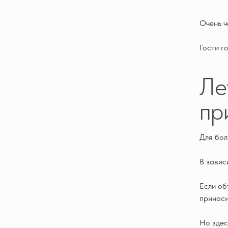
Очень ч
Гости г
Ле
пр
Для бол
В завис
Если об
приноси
Но здес