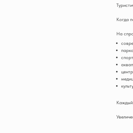
Туристи
Когда п
На спро
совр
парко
спорт
аквап
центр
медиц
культ
Каждый 
Увеличе