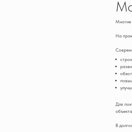
Мо
Многие 
На прак
Совреме
строи
разви
обесп
повыш
улучш
Для пок
объекта
В долго