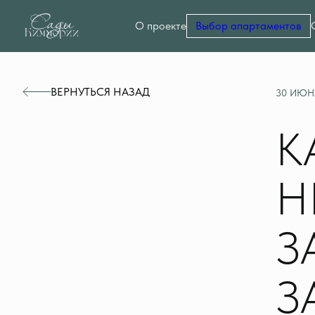
О проекте
Выбор апартаментов
ВЕРНУТЬСЯ НАЗАД
30 ИЮН
К
Н
З
З