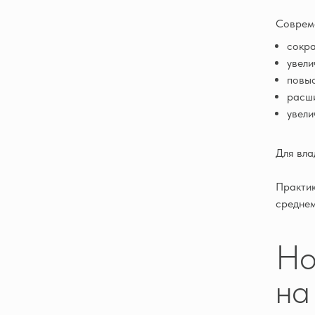
Совреме
сокра
увели
повыс
расш
увели
Для вла
Практик
среднем
Но
на