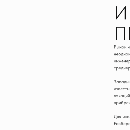
И
П
Рынок н
неоднок
инженер
среднер
Западны
известн
локаций
прибреж
Для инв
Разбере