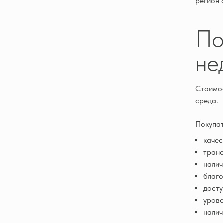
регион 
По
не
Стоимос
среда.
Покупат
качес
транс
налич
благо
досту
урове
налич