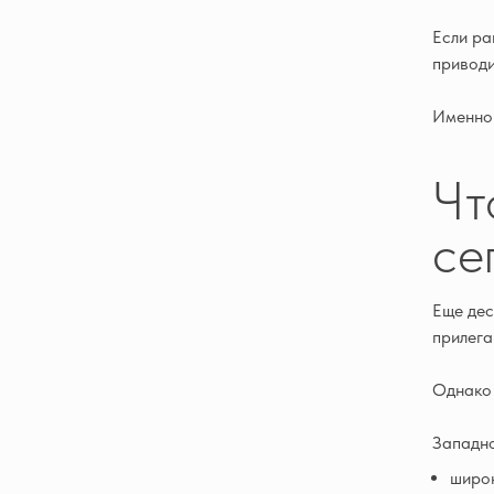
Если ра
приводи
Именно 
Чт
се
Еще дес
прилега
Однако 
Западно
широк