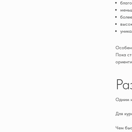
благо
меньш
более
высок
уника
Особенн
Пока ст
ориенти
Ра
Одним и
Для кур
Чем быс