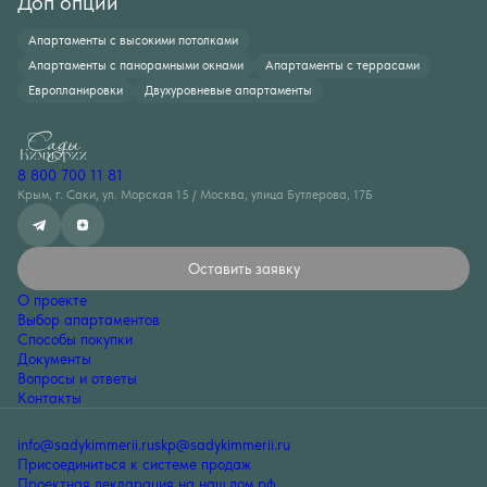
Доп опции
Апартаменты с высокими потолками
Апартаменты с панорамными окнами
Апартаменты с террасами
Европланировки
Двухуровневые апартаменты
8 800 700 11 81
Крым, г. Саки, ул. Морская 15 / Москва, улица Бутлерова, 17Б
Оставить заявку
О проекте
Выбор апартаментов
Способы покупки
Документы
Вопросы и ответы
Контакты
info@sadykimmerii.ru
skp@sadykimmerii.ru
Присоединиться к системе продаж
Проектная декларация на наш.дом.рф