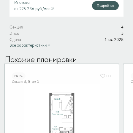
Ипотека
Подробнее
от 225 236 руб./мес
Секция
4
Этаж
3
Сдача
1 кв. 2028
Все характеристики
Похожие планировки
№ 26
Секция 5, Этаж 3
С