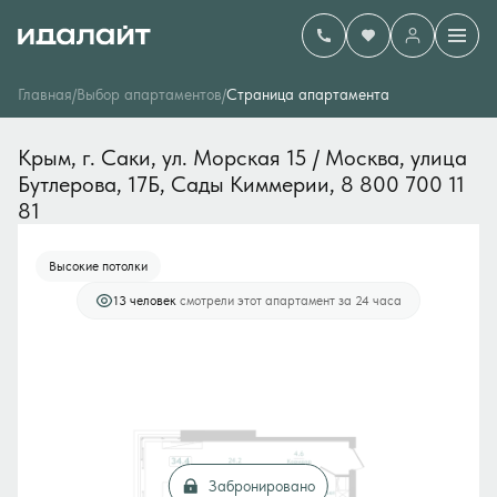
2
Студия
34.4 м
13 244 000 руб.
Главная
/
Выбор апартаментов
/
Cтраница апартамента
Ипотека
от 225 236 руб./мес.
Крым, г. Саки, ул. Морская 15 / Москва, улица 
Бутлерова, 17Б, Сады Киммерии, 8 800 700 11 
81
Высокие потолки
13 человек
смотрели этот апартамент за 24 часа
Забронировано