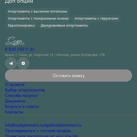
Доп опции
Апартаменты с высокими потолками
Апартаменты с панорамными окнами
Апартаменты с террасами
Европланировки
Двухуровневые апартаменты
8 800 700 11 81
Крым, г. Саки, ул. Морская 15 / Москва, улица Бутлерова, 17Б
Оставить заявку
О проекте
Выбор апартаментов
Способы покупки
Документы
Вопросы и ответы
Контакты
info@sadykimmerii.ru
skp@sadykimmerii.ru
Присоединиться к системе продаж
Проектная декларация на наш.дом.рф