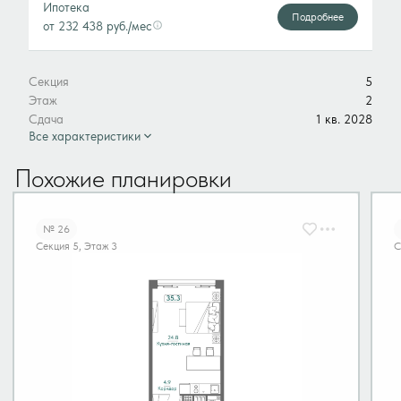
Ипотека
Подробнее
от 232 438 руб./мес
Секция
5
Этаж
2
Сдача
1 кв. 2028
Все характеристики
Похожие планировки
№ 26
Секция 5, Этаж 3
С