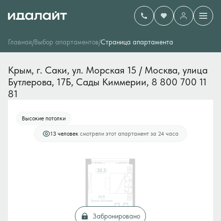
2
Студия
35.5 м
13 667 500 руб.
Главная
/
Выбор апартаментов
/
Cтраница апартамента
Ипотека
от 232 438 руб./мес.
Крым, г. Саки, ул. Морская 15 / Москва, улица 
Бутлерова, 17Б, Сады Киммерии, 8 800 700 11 
81
Высокие потолки
13 человек
смотрели этот апартамент за 24 часа
Забронировано