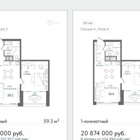
№ 44
таж 2
Секция 4, Этаж 4
2
ный
59.3 м
1-комнатный
 000
руб.
20 874 000
руб.
 352 972 руб./мес.
В ипотеку от 354 996 руб./мес.