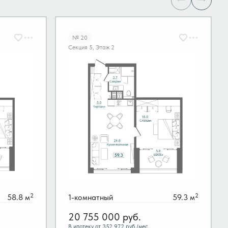
№ 20
Секция 5, Этаж 2
2
2
58.8 м
1-комнатный
59.3 м
20 755 000
руб.
В ипотеку от 352 972 руб./мес.