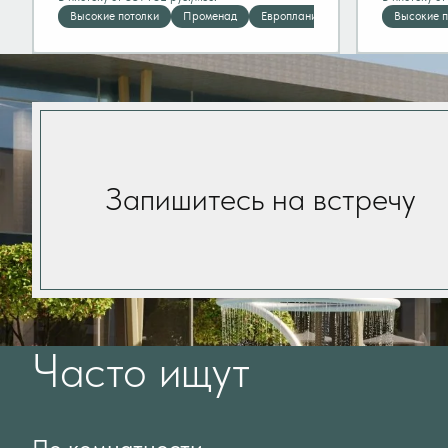
Высокие потолки
Променад
Европланировка
Панорамные 
Высокие п
Запишитесь на встречу
Часто ищут