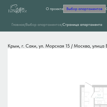
О проекте
Выбор апартаментов
2
1-комнатный
58.8 м
Цена по запросу
Ипотека
от 
Главная
Выбор апартаментов
Cтраница апартамента
/
/
Крым, г. Саки, ул. Морская 15 / Москва, улица