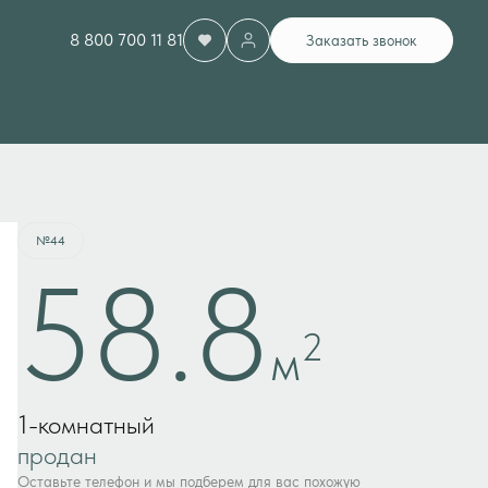
8 800 700 11 81
Заказать звонок
Квартира забронирована
№44
58.8
2
м
1-комнатный
продан
Оставьте телефон и мы подберем для вас похожую