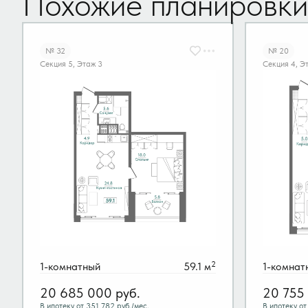
Похожие планировки
№ 32
№ 20
Секция 5, Этаж 3
Секция 4, Э
2
1-комнатный
59.1 м
1-комнат
20 685 000
руб.
20 755
В ипотеку от 351 782 руб./мес.
В ипотеку от